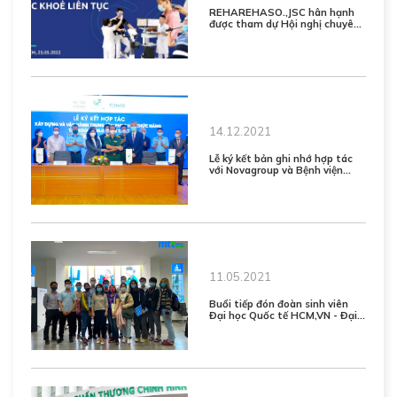
REHAREHASO.,JSC hân hạnh
được tham dự Hội nghị chuyên
đề PHCN với chủ đề "Hành trình
chăm sóc sức khỏe liên tục" tại
BV Quân Y 175
14.12.2021
Lễ ký kết bản ghi nhớ hợp tác
với Novagroup và Bệnh viện
Quân Y 175 của REHASO.,JSC,
về việc xây dựng Trung tâm
Phục hồi chức năng tại Dự án
siêu thành phố biển NovaWorld
Phan Thiết
11.05.2021
Buổi tiếp đón đoàn sinh viên
Đại học Quốc tế HCM,VN - Đại
học Quốc gia Tp.HCM tham
quan và trải nghiệm thực tế
thăm khám phục hồi chức năng
hiện đại tại Rehaso.,JSC và
MTT REHA Clinic