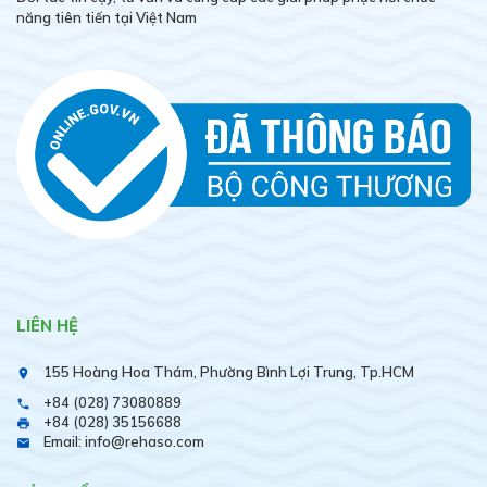
năng tiên tiến tại Việt Nam
LIÊN HỆ
155 Hoàng Hoa Thám, Phường Bình Lợi Trung, Tp.HCM
place
+84 (028) 73080889
phone
+84 (028) 35156688
print
Email: info@rehaso.com
email