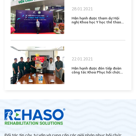
28.01.2021
Hân hạnh được tham dự Hội
nghị Khoa học Y học thể thao
với chủ đề "Vì sức khỏe của vận
động viên và cộng đồng" tại
Bệnh viện Quân y 175
22.01.2021
Hân hạnh được đón tiếp đoàn
công tác Khoa Phục hồi chức
năng (A26) - BV Quân y 175
đến thăm và chúc Tết
Đối tác tin cậy, tư vấn và cung cấp các giải pháp phục hồi chức