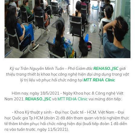
Kỹ sư Trần Nguyễn Minh Tuấn - Phó Giám đốc
REHASO.,JSC
giới
thiệu trang thiết bị khoa học công nghệ hiện đại ứng dụng trong vật
lý trị liệu và phục hồi chức năng tại
MTT REHA Clinic
Hôm nay, ngày 18/5/2021 - Ngày Khoa học & Công nghệ Việt
Nam 2021,
REHASO.,JSC
và
MTT REHA Clinic
vui mừng đón tiếp:
- Khoa Kỹ thuật y sinh - Đại học Quốc tế - HCM, Việt Nam - Đại
học Quốc gia Tp.HCM (đoàn 2) đã đến tham quan và trải nghiệm thực
tế thăm khám phục hồi chức năng hiện đại (buổi tiếp đoàn 1 đã diễn
ra vào tuần trước, ngày 11/5/2021).