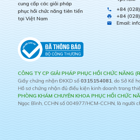
cung cấp các giải pháp
+84 (028
phone
phục hồi chức năng tiên tiến
+84 (028
print
tại Việt Nam
Email: in
email
CÔNG TY CP GIẢI PHÁP PHỤC HỒI CHỨC NĂNG (
Giấy chứng nhận ĐKKD số
0315154081
, do Sở Kế 
Hồ sơ chứng nhận đủ điều kiện kinh doanh trang thiết 
PHÒNG KHÁM CHUYÊN KHOA PHỤC HỒI CHỨC NĂ
Ngọc Bình, CCHN số 004977/HCM-CCHN, là người chịu