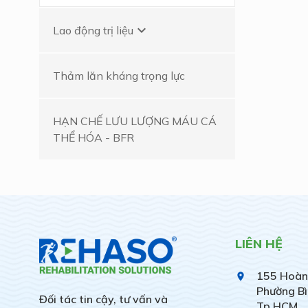
keyboard_arrow_down
Lao động trị liệu
Thảm lăn kháng trọng lực
HẠN CHẾ LƯU LƯỢNG MÁU CÁ
THỂ HÓA - BFR
LIÊN HỆ
155 Hoàn
place
Phường Bì
Đối tác tin cậy, tư vấn và
Tp.HCM