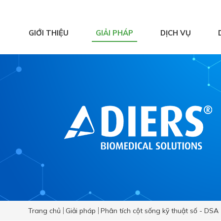
GIỚI THIỆU
GIẢI PHÁP
DỊCH VỤ
Hệ thống ghi nhận
và phân tích chuyển
động
Y học thể thao
Vật lý trị liệu hiện
đại
Phục hồi chức năng
chủ động
Trang chủ
Giải pháp
Phân tích cột sống kỹ thuật số - DSA