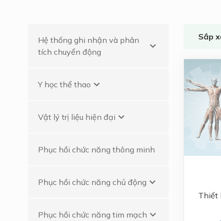
Phục hồi chức năng
tim mạch
Sắp x
Hệ thống ghi nhận và phân
Phục hồi chức năng
keyboard_arrow_down
tích chuyển động
thần kinh
Phân tích cột sống
keyboard_arrow_down
Y học thể thao
kỹ thuật số - DSA
Lao động trị liệu
keyboard_arrow_down
Vật lý trị liệu hiện đại
Phục hồi chức năng thông minh
keyboard_arrow_down
Phục hồi chức năng chủ động
Thiết
keyboard_arrow_down
Phục hồi chức năng tim mạch