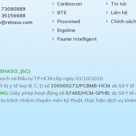
Cardioscan
Tin tức
) 73080889
BTE
Liên hệ
) 35156688
Proxomed
Chính sác
fo@rehaso.com
Ergoline
Fourier Intelligent
REHASO.,JSC)
hoạch và Đầu tư TP.HCM cấp ngày 01/10/2020.
bị y tế loại B, C, D số
200000271/PCBMB-HCM
, do Sở Y 
NG:
Giấy phép hoạt động số
07465/HCM-GPHĐ
, do Sở Y t
 trách nhiệm chuyên môn kỹ thuật, thực hiện dịch vụ khám 