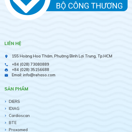
LIÊN HỆ
155 Hoàng Hoa Thám, Phường Bình Lợi Trung, Tp.HCM
place
+84 (028) 73080889
phone
+84 (028) 35156688
print
Email: info@rehaso.com
email
SẢN PHẨM
DIERS
IDIAG
Cardioscan
BTE
Proxomed