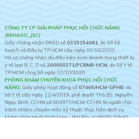
CÔNG TY CP GIẢI PHÁP PHỤC HỒI CHỨC NĂNG
(REHASO.,JSC)
Giấy chứng nhận ĐKKD số
0315154081
, do Sở Kế
hoạch và Đầu tư TP.HCM cấp ngày 01/10/2020.
Hồ sơ chứng nhận đủ điều kiện kinh doanh trang thiết bị
y tế loại B, C, D số
200000271/PCBMB-HCM
, do Sở Y tế
TP.HCM công bố ngày 07/10/2020.
PHÒNG KHÁM CHUYÊN KHOA PHỤC HỒI CHỨC
NĂNG:
Giấy phép hoạt động số
07465/HCM-GPHĐ
, do
Sở Y tế cấp ngày 12/4/2019, phê duyệt ThS.BS. Nguyễn
Ngọc Bình, CCHN số 004977/HCM-CCHN, là người chịu
trách nhiệm chuyên môn kỹ thuật, thực hiện dịch vụ
khám chữa bệnh từ thứ Hai - thứ Bảy, từ 8h30-20h30.