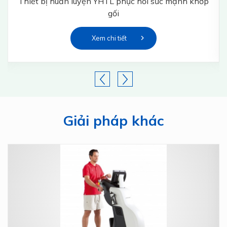
Thiết bị huấn luyện YHTL phục hồi sức mạnh khớp
gối
Xem chi tiết
Giải pháp khác