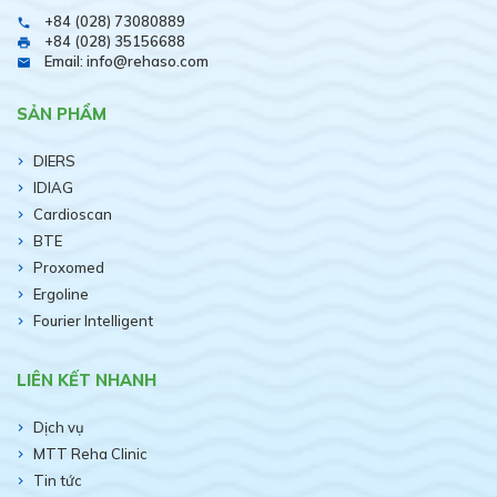
+84 (028) 73080889
phone
+84 (028) 35156688
print
Email: info@rehaso.com
email
SẢN PHẨM
DIERS
IDIAG
Cardioscan
BTE
Proxomed
Ergoline
Fourier Intelligent
LIÊN KẾT NHANH
Dịch vụ
MTT Reha Clinic
Tin tức